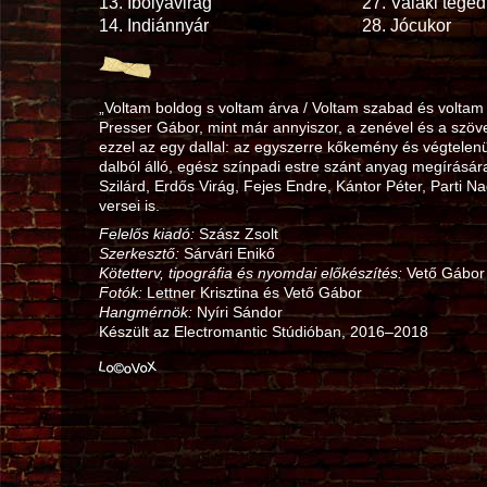
13.
Ibolyavirág
27.
Valaki téged
14.
Indiánnyár
28.
Jócukor
„Voltam boldog s voltam árva / Voltam szabad és voltam
Presser Gábor, mint már annyiszor, a zenével és a szöv
ezzel az egy dallal: az egyszerre kőkemény és végtelen
dalból álló, egész színpadi estre szánt anyag megírására
Szilárd, Erdős Virág, Fejes Endre, Kántor Péter, Parti 
versei is.
Felelős kiadó:
Szász Zsolt
Szerkesztő:
Sárvári Enikő
Kötetterv, tipográfia és nyomdai előkészítés:
Vető Gábor
Fotók:
Lettner Krisztina és Vető Gábor
Hangmérnök:
Nyíri Sándor
Készült az Electromantic Stúdióban, 2016–2018