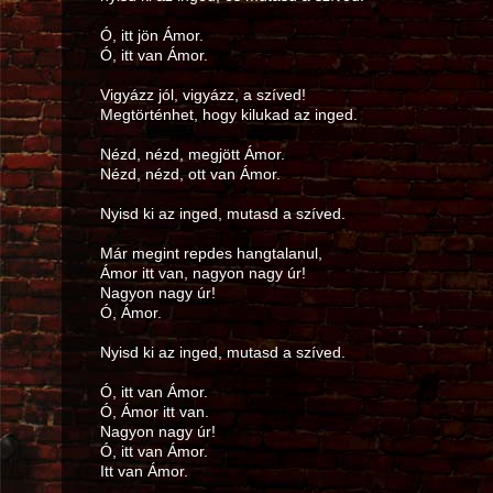
Ó, itt jön Ámor.
Ó, itt van Ámor.
Vigyázz jól, vigyázz, a szíved!
Megtörténhet, hogy kilukad az inged.
Nézd, nézd, megjött Ámor.
Nézd, nézd, ott van Ámor.
Nyisd ki az inged, mutasd a szíved.
Már megint repdes hangtalanul,
Ámor itt van, nagyon nagy úr!
Nagyon nagy úr!
Ó, Ámor.
Nyisd ki az inged, mutasd a szíved.
Ó, itt van Ámor.
Ó, Ámor itt van.
Nagyon nagy úr!
Ó, itt van Ámor.
Itt van Ámor.