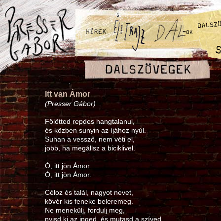
Itt van Ámor
(Presser Gábor)
Fölötted repdes hangtalanul,
és közben sunyin az íjához nyúl.
Suhan a vessző, nem véti el,
jobb, ha megállsz a biciklivel.
Ó, itt jön Ámor.
Ó, itt jön Ámor.
Céloz és talál, nagyot nevet,
kövér kis feneke beleremeg.
Ne menekülj, fordulj meg,
nyisd ki az inged, és mutasd a szíved.