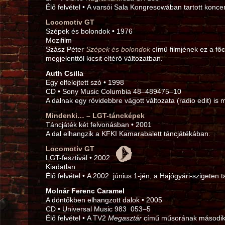
Élő felvétel • A varsói Sala Kongresowában tartott koncer
Locomotiv GT
Szépek és bolondok • 1976
Mozifilm
Szász Péter
Szépek és bolondok
című filmjének ez a fő
megjelenttől kicsit eltérő változatban.
Auth Csilla
Egy elfelejtett szó • 1998
CD • Sony Music Columbia 48–489475–10
A dalnak egy rövidebbre vágott változata (radio edit) is
Mindenki… – LGT-táncképek
Táncjáték két felvonásban • 2001
A dal elhangzik a KFKI Kamarabalett táncjátékában.
Locomotiv GT
LGT-fesztivál • 2002
Kiadatlan
Élő felvétel • A 2002. június 1‑jén, a Hajógyári-szigeten ta
Molnár Ferenc Caramel
A döntőkben elhangzott dalok • 2005
CD • Universal Music 983 053–5
Élő felvétel • A TV2
Megasztár
című műsorának második