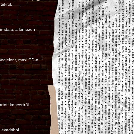
tekről.
címdala, a lemezen
 megjelent, maxi CD-n.
rtott koncertről.
 évadából.