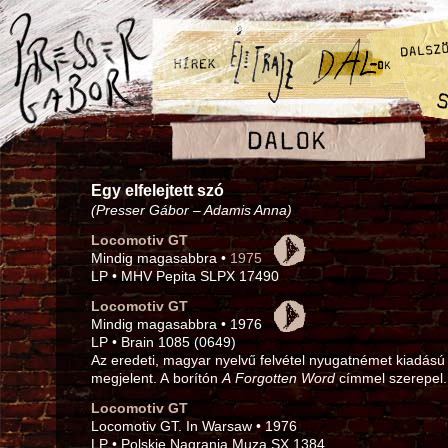
Egy elfelejtett szó
(Presser Gábor – Adamis Anna)
Locomotiv GT
Mindig magasabbra •
1975
LP • MHV Pepita SLPX 17490
Locomotiv GT
Mindig magasabbra • 1976
LP • Brain 1085 (0649)
Az eredeti, magyar nyelvű felvétel nyugatnémet kiadás
megjelent. A borítón
A Forgotten Word
címmel szerepel.
Locomotiv GT
Locomotiv GT. In Warsaw • 1976
LP • Polskie Nagrania Muza SX 1384