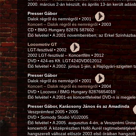
2000. március 2‑án készült, és április 13‑án került adás
Presser Gábor
Dalok régről és nemrégről • 2001
Koncert – Dalok régről és nemrégről
• 2003
CD • BMG Hungary 82876 587602
Élő felvétel • A 2001 novemberében, az Erkel Színházban
Locomotiv GT
LGT-fesztivál • 2002
2002 LGT-fesztivál – Koncertfilm • 2012
DVD • 424‑es Kft. LGT424DVD012012
Élő felvétel • A 2002. június 1‑jén, a Hajógyári-szigeten ta
Presser Gábor
Dalok régről és nemrégről • 2001
Koncert – Dalok régről és nemrégről
• 2004
DVD • Locovox / BMG Hungary 82876654019
Élő felvétel • A 2001‑es koncertfelvétel DVD-n is megjele
Presser Gábor, Karácsony János és az Amadinda
Veszprémfest 2005 • 2005
DVD • Somody Stúdió VÜJ2005
Élő felvétel • A 2005. augusztus 4‑én, a Veszprémi Ünnep
koncertről. A középrészben Holló Aurél ragtimebetétjév
hangszerelt változat először 2003 első óráiban hangzot