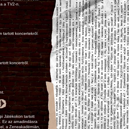
ba a TV2‑n.
 tartott koncertekről.
rtott koncertről.
nt.
i Játékokon tartott
el. Ez az amadindásra
t el, a Zeneakadémián,