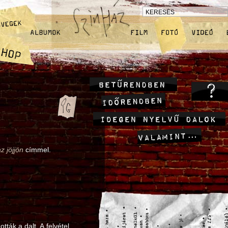
z jöjjön
címmel.
tták a dalt. A felvétel