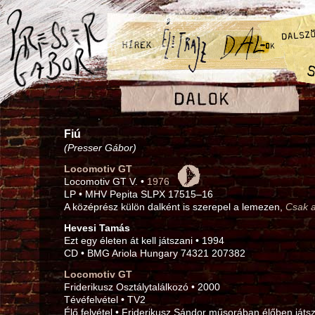
Fiú
(Presser Gábor)
Locomotiv GT
Locomotiv GT V. •
1976
LP • MHV Pepita SLPX 17515–16
A középrész külön dalként is szerepel a lemezen,
Csak a
Hevesi Tamás
Ezt egy életen át kell játszani • 1994
CD • BMG Ariola Hungary 74321 207382
Locomotiv GT
Friderikusz Osztálytalálkozó • 2000
Tévéfelvétel • TV2
Élő felvétel • Friderikusz Sándor műsorában élőben játszo