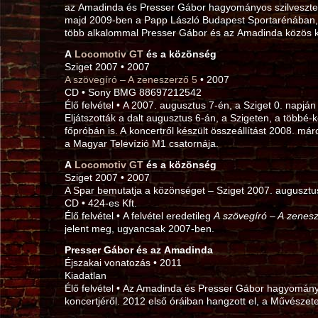
az Amadinda és Presser Gábor hagyományos szilveszteri
majd 2009‑ben a Papp László Budapest Sportarénában
több alkalommal Presser Gábor és az Amadinda közös k
A
Locomotiv GT
és a közönség
Sziget 2007 • 2007
A szövegíró – A zeneszerző 5
• 2007
CD • Sony BMG 88697212542
Élő felvétel • A 2007. augusztus 7‑én, a Sziget 0. napján 
Eljátszották a dalt augusztus 6‑án, a Szigeten, a többé-
főpróbán is. A koncertről készült összeállítást 2008. má
a Magyar Televízió M1 csatornája.
A
Locomotiv GT
és a közönség
Sziget 2007 • 2007
A Spar bemutatja a közönséget – Sziget 2007. augusztus
CD • 424‑es Kft.
Élő felvétel • A felvétel eredetileg
A szövegíró – A zenes
jelent meg, ugyancsak 2007‑ben.
Presser Gábor és az Amadinda
Éjszakai vonatozás • 2011
Kiadatlan
Élő felvétel • Az Amadinda és Presser Gábor hagyományo
koncertjéről. 2012 első óráiban hangzott el, a Művészet