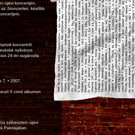
–újévi koncertjén,
, az
1koncert
en, később
oncertjein.
tartott koncertről.
kevésbé nyilvános
rcius 24‑én sugározta
 7. • 2007
zerző 5
című albumon
s szilveszteri–újévi
ek Palotájában.