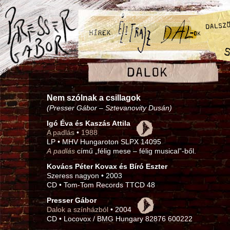
Nem szólnak a csillagok
(Presser Gábor – Sztevanovity Dusán)
Igó Éva és Kaszás Attila
A padlás
•
1988
LP • MHV Hungaroton SLPX 14095
A padlás
című „félig mese – félig musical”-ből.
Kovács Péter Kovax és Bíró Eszter
Szeress nagyon • 2003
CD • Tom-Tom Records TTCD 48
Presser Gábor
Dalok a színházból
• 2004
CD • Locovox / BMG Hungary 82876 600222