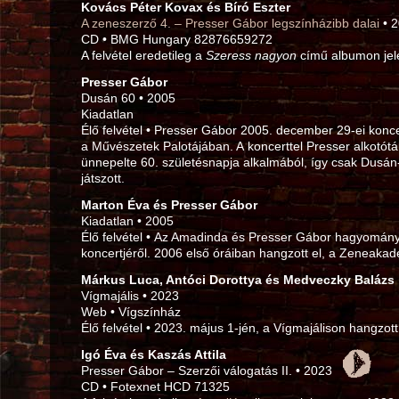
Kovács Péter Kovax és Bíró Eszter
A zeneszerző 4. – Presser Gábor legszínházibb dalai
• 
CD • BMG Hungary 82876659272
A felvétel eredetileg a
Szeress nagyon
című albumon jel
Presser Gábor
Dusán 60 • 2005
Kiadatlan
Élő felvétel • Presser Gábor 2005. december 29‑ei konce
a Művészetek Palotájában. A koncerttel Presser alkotótá
ünnepelte 60. születésnapja alkalmából, így csak Dusá
játszott.
Marton Éva és Presser Gábor
Kiadatlan • 2005
Élő felvétel • Az Amadinda és Presser Gábor hagyományo
koncertjéről. 2006 első óráiban hangzott el, a Zeneaka
Márkus Luca, Antóci Dorottya és Medveczky Balázs
Vígmajális • 2023
Web • Vígszínház
Élő felvétel • 2023. május 1‑jén, a Vígmajálison hangzott 
Igó Éva és Kaszás Attila
Presser Gábor – Szerzői válogatás II. • 2023
CD • Fotexnet HCD 71325