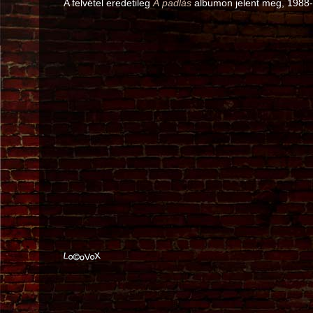
A felvétel eredetileg
A padlás
albumon jelent meg, 1988