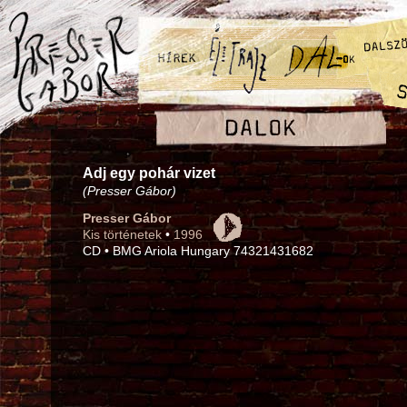
Adj egy pohár vizet
(Presser Gábor)
Presser Gábor
Kis történetek
•
1996
CD • BMG Ariola Hungary 74321431682