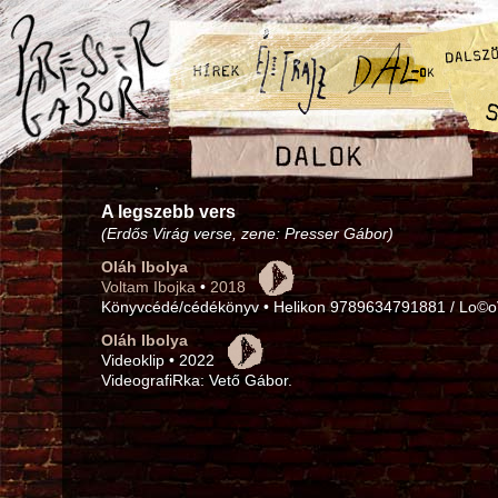
A legszebb vers
(Erdős Virág verse, zene: Presser Gábor)
Oláh Ibolya
Voltam Ibojka
•
2018
Könyvcédé/cédékönyv • Helikon 9789634791881 / Lo
Oláh Ibolya
Videoklip • 2022
VideografiRka: Vető Gábor.