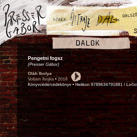
Pengetni fogsz
(Presser Gábor)
Oláh Ibolya
Voltam Ibojka
•
2018
Könyvcédé/cédékönyv • Helikon 9789634791881 / Lo