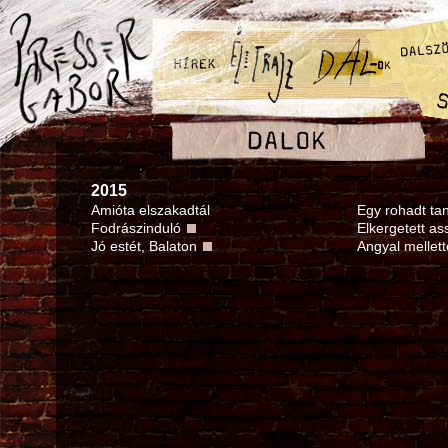
2015
Amióta elszakadtál
Egy rohadt ta
Fodrászinduló
Elkergetett a
Jó estét, Balaton
Angyal mellet