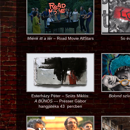
Miénk itt a tér
– Road Movie AllStars
5o é
Esterházy Péter – Szüts Miklós:
Bolond szív
A BŰNÖS
--- Presser Gábor
hangjátéka 43 percben