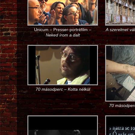
Unicum – Presser-portréfilm –
A szerelmet vá
Neked írom a dalt
70 másodperc – Kotta nélkül
70 másodper