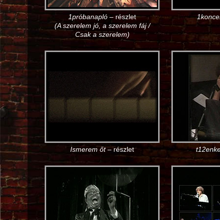
1próbanapló
– részlet
1konce
(A szerelem jó, a szerelem fáj /
Csak a szerelem)
Ismerem őt
– részlet
t12enke