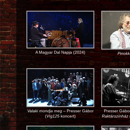
A Magyar Dal Napja (2024)
Pinokk
Valaki mondja meg
– Presser Gábor
Presser Gábor
(
Víg125
koncert)
Raktárszínház