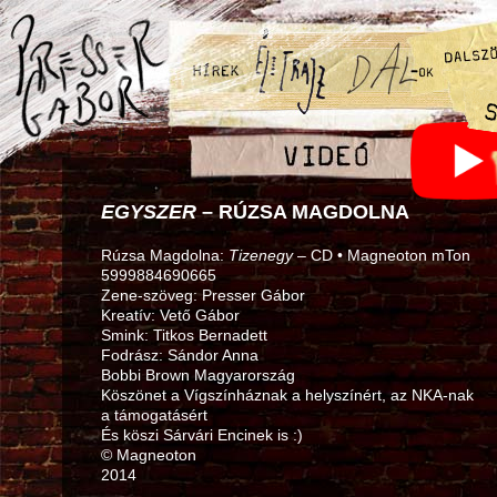
EGYSZER
– RÚZSA MAGDOLNA
Rúzsa Magdolna:
Tizenegy
– CD • Magneoton mTon
5999884690665
Zene-szöveg: Presser Gábor
Kreatív: Vető Gábor
Smink: Titkos Bernadett
Fodrász: Sándor Anna
Bobbi Brown Magyarország
Köszönet a Vígszínháznak a helyszínért, az NKA-nak
a támogatásért
És köszi Sárvári Encinek is :)
© Magneoton
2014