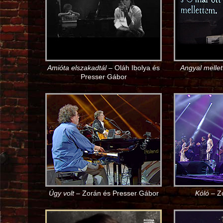
Amióta elszakadtál
– Oláh Ibolya és
Angyal melle
Presser Gábor
Úgy volt
– Zorán és Presser Gábor
Kóló
– Zo