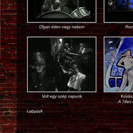
Olyan édes vagy nekem
Roz
Volt egy szép napunk
Kovás
A 74es