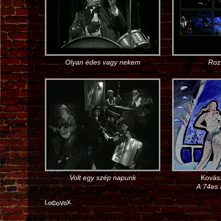
Olyan édes vagy nekem
Roz
Volt egy szép napunk
Kovás
A 74es