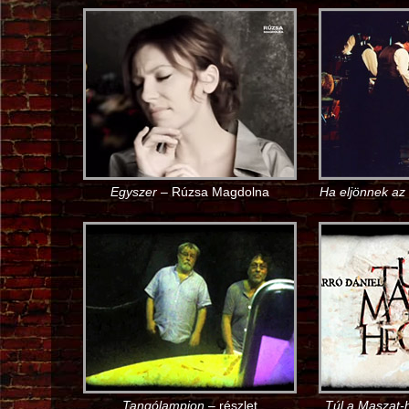
Egyszer
– Rúzsa Magdolna
Ha eljönnek az
Tangólampion
– részlet
Túl a Maszat-