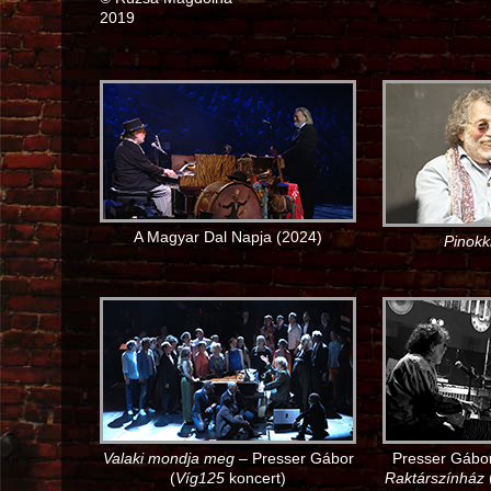
2019
A Magyar Dal Napja (2024)
Pinokk
Valaki mondja meg
– Presser Gábor
Presser Gábor
(
Víg125
koncert)
Raktárszínház