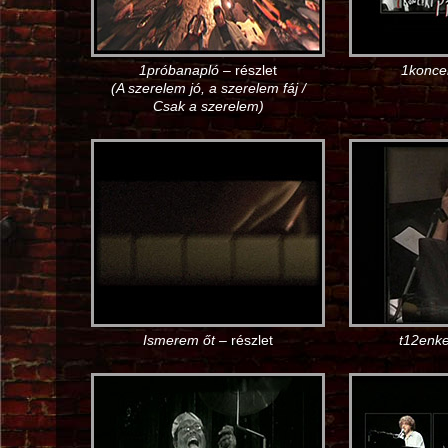
1próbanapló
– részlet
1konce
(A szerelem jó, a szerelem fáj /
Csak a szerelem)
Ismerem őt
– részlet
t12enke