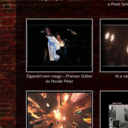
a Pesti Sz
Egyedül nem megy
– Presser Gábor
Itt a v
és Novák Péter