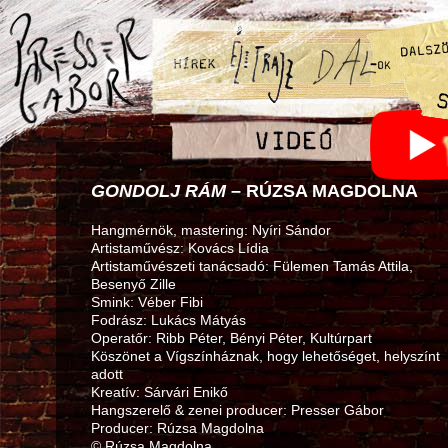
GONDOLJ RÁM
– RÚZSA MAGDOLNA
Hangmérnök, mastering: Nyíri Sándor
Artistaművész: Kovács Lídia
Artistaművészeti tanácsadó: Fülemen Tamás Attila,
Besenyő Zille
Smink: Véber Fibi
Fodrász: Lukács Mátyás
Operatőr: Ribb Péter, Bényi Péter, Kultúrpart
Köszönet a Vígszínháznak, hogy lehetőséget, helyszínt
adott
Kreatív: Sárvári Enikő
Hangszerelő & zenei producer: Presser Gábor
Producer: Rúzsa Magdolna
© Rúzsa Magdolna