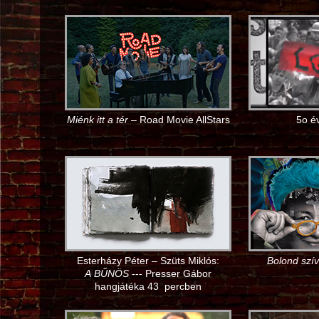
Miénk itt a tér
– Road Movie AllStars
5o é
Esterházy Péter – Szüts Miklós:
Bolond szív
A BŰNÖS
--- Presser Gábor
hangjátéka 43 percben