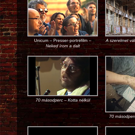
Unicum – Presser-portréfilm –
A szerelmet vá
Neked írom a dalt
70 másodperc – Kotta nélkül
70 másodper