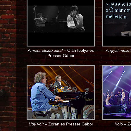
Amióta elszakadtál
– Oláh Ibolya és
Angyal melle
Presser Gábor
Úgy volt
– Zorán és Presser Gábor
Kóló
– Zo