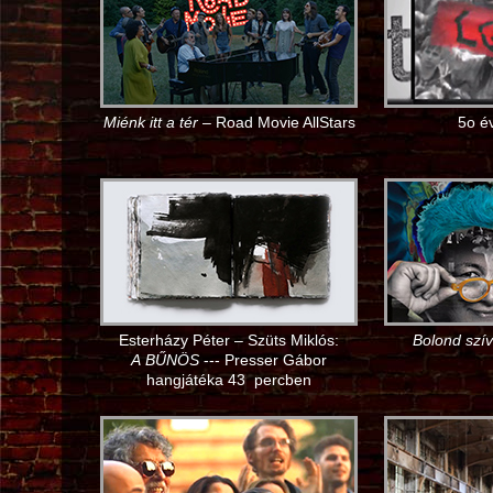
Miénk itt a tér
– Road Movie AllStars
5o é
Esterházy Péter – Szüts Miklós:
Bolond szív
A BŰNÖS
--- Presser Gábor
hangjátéka 43 percben