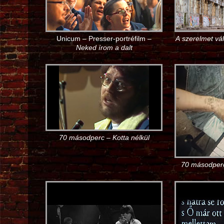
Unicum – Presser-portréfilm –
A szerelmet vá
Neked írom a dalt
70 másodperc – Kotta nélkül
70 másodper