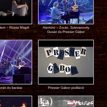
ttem
– Rúzsa Magdi
Harminc
– Zorán, Sztevanovity
Dusán és Presser Gábor
rán és barátai
Presser Gábor-pixilláció