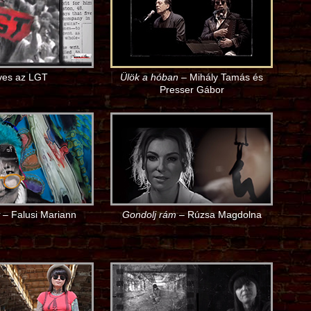
ves az LGT
Ülök a hóban
– Mihály Tamás és
Presser Gábor
– Falusi Mariann
Gondolj rám
– Rúzsa Magdolna