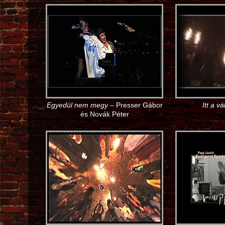
Egyedül nem megy
– Presser Gábor
Itt a v
és Novák Péter