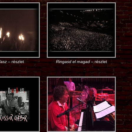
álasz
– részlet
Ringasd el magad
– részlet