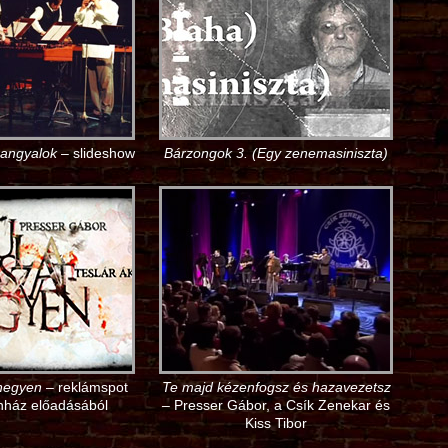
 angyalok
– slideshow
Bárzongok 3. (Egy zenemasiniszta)
hegyen
– reklámspot
Te majd kézenfogsz és hazavezetsz
ínház előadásából
– Presser Gábor, a Csík Zenekar és
Kiss Tibor