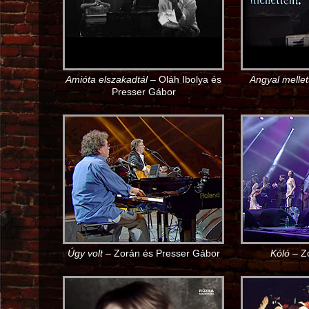
Amióta elszakadtál
– Oláh Ibolya és
Angyal melle
Presser Gábor
Úgy volt
– Zorán és Presser Gábor
Kóló
– Zo