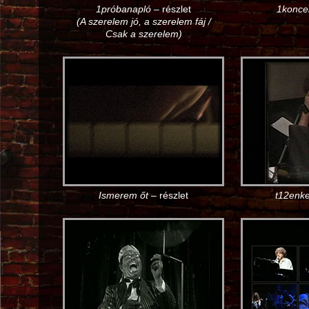
1próbanapló
– részlet
1konce
(A szerelem jó, a szerelem fáj /
Csak a szerelem)
Ismerem őt
– részlet
t12enke