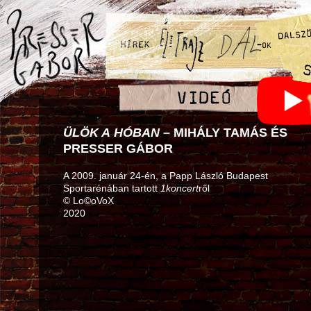
ÜLÖK A HÓBAN
– MIHÁLY TAMÁS ÉS
PRESSER GÁBOR
A 2009. január 24‑én, a Papp László Budapest
Sportarénában tartott
1koncert
ről
© Lo©oVoX
2020