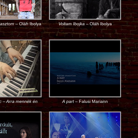
lasztom
– Oláh Ibolya
Voltam Ibojka
– Oláh Ibolya
c – Arra mennék én
A part
– Falusi Mariann