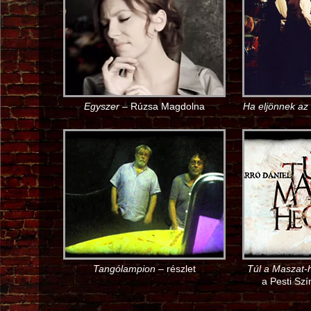
Egyszer
– Rúzsa Magdolna
Ha eljönnek az
Tangólampion
– részlet
Túl a Maszat-
a Pesti Sz