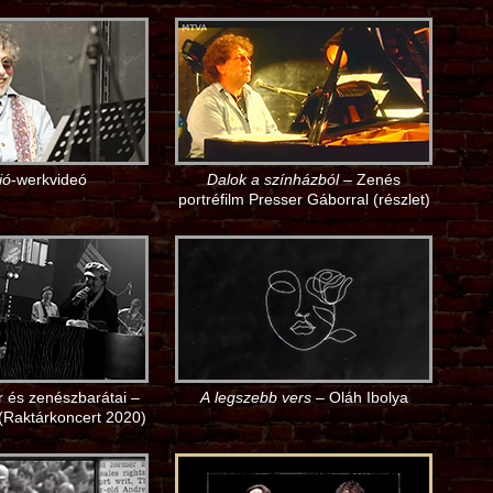
ió
-werkvideó
Dalok a színházból
– Zenés
portréfilm Presser Gáborral (részlet)
 és zenészbarátai –
A legszebb vers
– Oláh Ibolya
(Raktárkoncert 2020)