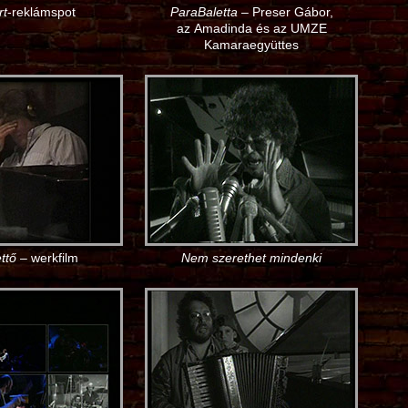
rt
-reklámspot
ParaBaletta
– Preser Gábor,
az Amadinda és az UMZE
Kamaraegyüttes
ttő
– werkfilm
Nem szerethet mindenki