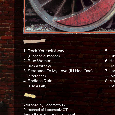
1.
Rock Yourself Away
5.
I L
(Ringasd el magad)
(Ül
2.
Blue Woman
6.
Ha
(Kék asszony)
(Te
3.
Serenade To My Love (If I Had One)
7.
La
(Szerenád)
(Ál
4.
Endless Rain
8.
Mo
(Eső és én)
(Sz
Arranged by Locomotiv GT
Personnel of Locomotiv GT:
János Karácsony – guitar, vocal