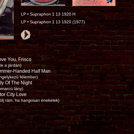
LP • Supraphon 1 13 1920 H
LP • Supraphon 1 13 1920 (1977)
ove You, Frisco
ök a járdán)
mmer-Handed Half Man
ngelykezű félember)
dy Of The Night
omarcú lány)
tor City Love
ólj rám, ha hangosan énekelek)