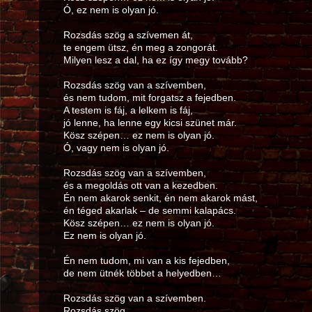
Ó, ez nem is olyan jó.
Rozsdás szög a szívemen át,
te engem ütsz, én meg a zongorát.
Milyen lesz a dal, ha ez így megy tovább?
Rozsdás szög van a szívemben,
és nem tudom, mit forgatsz a fejedben.
A testem is fáj, a lelkem is fáj,
jó lenne, ha lenne egy kicsi szünet már.
Kösz szépen… ez nem is olyan jó.
Ó, vagy nem is olyan jó.
Rozsdás szög van a szívemben,
és a megoldás ott van a kezedben.
Én nem akarok senkit, én nem akarok mást,
én téged akarlak – de semmi kalapács.
Kösz szépen… ez nem is olyan jó.
Ez nem is olyan jó.
Én nem tudom, mi van a kis fejedben,
de nem ütnék többet a helyedben…
Rozsdás szög van a szívemben.
Rozsdás szög.