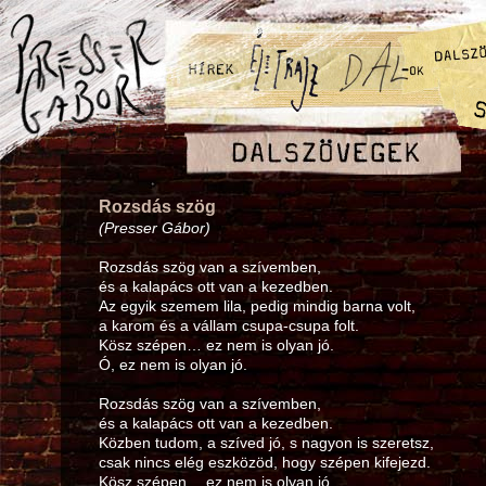
Rozsdás szög
(Presser Gábor)
Rozsdás szög van a szívemben,
és a kalapács ott van a kezedben.
Az egyik szemem lila, pedig mindig barna volt,
a karom és a vállam csupa-csupa folt.
Kösz szépen… ez nem is olyan jó.
Ó, ez nem is olyan jó.
Rozsdás szög van a szívemben,
és a kalapács ott van a kezedben.
Közben tudom, a szíved jó, s nagyon is szeretsz,
csak nincs elég eszközöd, hogy szépen kifejezd.
Kösz szépen… ez nem is olyan jó.