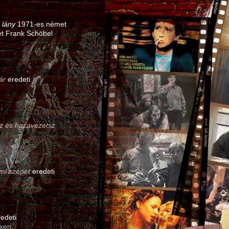
 lány
1971‑es német
t Frank Schöbel
ár
eredeti
z és hazavezetsz
mi szépet
eredeti
edeti
ixen
.