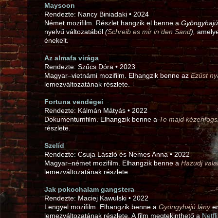
Maysoon
Rendezte: Nancy Biniadaki • 2024
Német mozifilm. Részlet hangzik el benne a
Gyöngyhajú
nyelvű változatából
(
Schreib es mir in den Sand
),
amelye
énekelt.
Az almafa virága
Rendezte: Szűcs Dóra • 2023
Magyar–vietnámi mozifilm. Elhangzik benne az
Ezüst ny
lemezváltozatának részlete.
Fortuna vendégei
Rendezte: Kálmán Mátyás • 2022
Dokumentumfilm. Elhangzik benne a
Te majd kézenfogs
részlete.
Szelíd
Rendezte: Csuja László és Nemes Anna • 2022
Magyar–német mozifilm. Elhangzik benne a
Hazudj vala
lemezváltozatának részlete.
Jak pokochalam gangstera
Rendezte: Maciej Kawulski • 2022
Lengyel mozifilm. Elhangzik benne a
Gyöngyhajú lány
er
lemezváltozatának részlete. A film megtekinthető a
Netfl