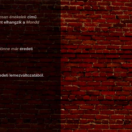
gosan énekelek
című
nt elhangzik a
Mondd
 jönne már
eredeti
deti lemezváltozatából.