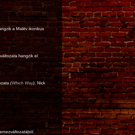
hangzik a Malév ikonikus
változata hangzik el
tozata
(
Which Way
),
Nick
lemezváltozatából.