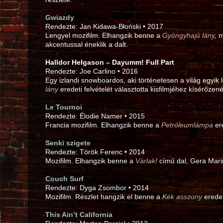
Gwiazdy
Rendezte: Jan Kidawa-Błoński • 2017
Lengyel mozifilm. Elhangzik benne a
Gyöngyhajú lány
,
m
akcentussal éneklik a dalt.
Halldor Helgason – Dayumm! Full Part
Rendezte: Joe Carlino • 2016
Egy izlandi snowboardos, aki történetesen a világ egyik 
lány
eredeti felvételét választotta kisfilmjéhez kísérőze
Le Tournoi
Rendezte: Élodie Namer • 2015
Francia mozifilm. Elhangzik benne a
Petróleumlámpa
ere
Senki szigete
Rendezte: Török Ferenc • 2014
Mozifilm. Elhangzik benne a
Várlak!
című dal, Gera Mari
Couch Surf
Rendezte: Dyga Zsombor • 2014
Mozifilm. Részlet hangzik el benne a
Kék asszony
eredet
This Ain’t California