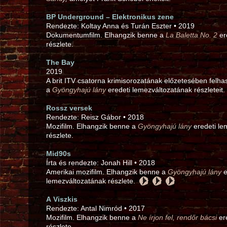
BP Underground – Elektronikus zene
Rendezte: Koltay Anna és Turán Eszter • 2019
Dokumentumfilm. Elhangzik benne a
La Baletta No. 2
er
részlete.
The Bay
2019
A brit ITV csatorna krimisorozatának előzetesében felha
a
Gyöngyhajú lány
eredeti lemezváltozatának részleteit
Rossz versek
Rendezte: Reisz Gábor • 2018
Mozifilm. Elhangzik benne a
Gyöngyhajú lány
eredeti le
részlete.
Mid90s
Írta és rendezte: Jonah Hill • 2018
Amerikai mozifilm. Elhangzik benne a
Gyöngyhajú lány
e
lemezváltozatának részlete.
A Viszkis
Rendezte: Antal Nimród • 2017
Mozifilm. Elhangzik benne a
Ne írjon fel, rendőr bácsi
ere
részlete.