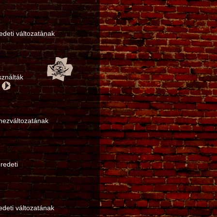
edeti változatának
sználták
.
mezváltozatának
redeti
deti változatának