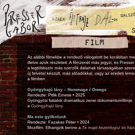
Az alábbi filmekbe a rendező válogatott be korábban me
illetve azok részleteit. A filmzenét más jegyzi, és Presse
a legtöbbször más szerzők dalainak társaságában szere
új felvétel készült, más előadókkal, vagy az eredeti leme
a filmben.
Gyöngyhajú lány – Hommage ŕ Omega
Rendezte: Pitlik Emese • 2025
Gyöngyösi fiatalok dramatikus zenei dokumentumfilmje.
a
Gyöngyhajú lány
.
Ma este gyilkolunk
Rendezte: Fazakas Péter • 2024
Mozifilm. Elhangzik benne a
Te majd kézenfogsz és haz