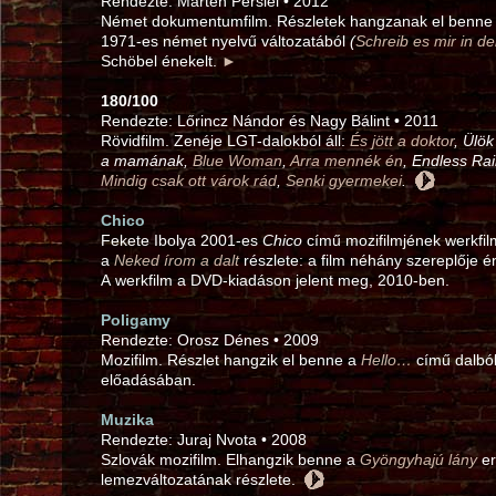
Rendezte: Marten Persiel • 2012
Német dokumentumfilm. Részletek hangzanak el benne
1971‑es német nyelvű változatából
(
Schreib es mir in d
Schöbel énekelt.
►
180/100
Rendezte: Lőrincz Nándor és Nagy Bálint • 2011
Rövidfilm. Zenéje LGT-dalokból áll:
És jött a doktor
, Ülö
a mamának,
Blue Woman
,
Arra mennék én
, Endless Ra
Mindig csak ott várok rád
,
Senki gyermekei
.
Chico
Fekete Ibolya 2001‑es
Chico
című mozifilmjének werkfil
a
Neked írom a dalt
részlete: a film néhány szereplője én
A werkfilm a DVD-kiadáson jelent meg, 2010‑ben.
Poligamy
Rendezte: Orosz Dénes • 2009
Mozifilm. Részlet hangzik el benne a
Hello…
című dalból
előadásában.
Muzika
Rendezte: Juraj Nvota • 2008
Szlovák mozifilm. Elhangzik benne a
Gyöngyhajú lány
er
lemezváltozatának részlete.