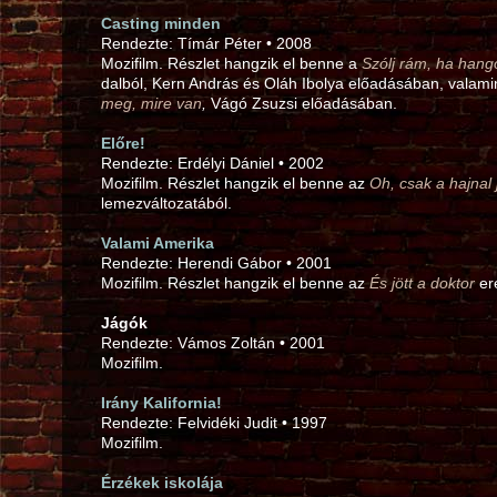
Casting minden
Rendezte: Tímár Péter • 2008
Mozifilm. Részlet hangzik el benne a
Szólj rám, ha han
dalból, Kern András és Oláh Ibolya előadásában, valami
meg, mire van
,
Vágó Zsuzsi előadásában.
Előre!
Rendezte: Erdélyi Dániel • 2002
Mozifilm. Részlet hangzik el benne az
Oh, csak a hajnal
lemezváltozatából.
Valami Amerika
Rendezte: Herendi Gábor • 2001
Mozifilm. Részlet hangzik el benne az
És jött a doktor
ere
Jágók
Rendezte: Vámos Zoltán • 2001
Mozifilm.
Irány Kalifornia!
Rendezte: Felvidéki Judit • 1997
Mozifilm.
Érzékek iskolája