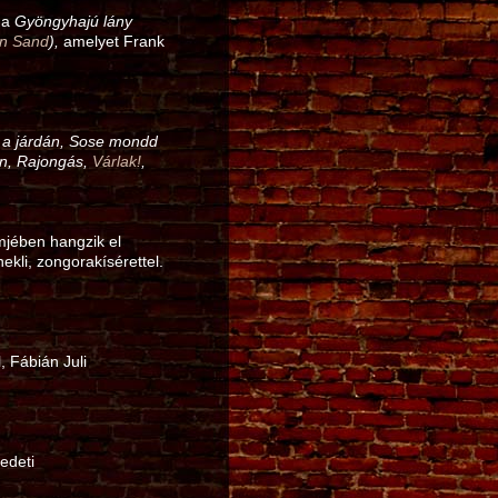
 a
Gyöngyhajú lány
en Sand
),
amelyet Frank
k a járdán, Sose mondd
in, Rajongás,
Várlak!
,
mjében hangzik el
ekli, zongorakísérettel.
, Fábián Juli
edeti