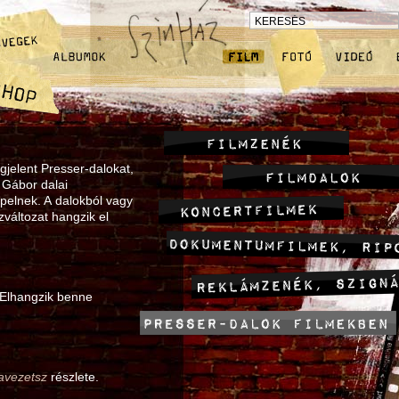
gjelent Presser-dalokat,
r Gábor dalai
pelnek. A dalokból vagy
zváltozat hangzik el
 Elhangzik benne
avezetsz
részlete.