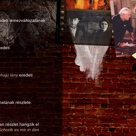
deti lemezváltozatának
edeti
hajú lány
eredeti
zatának részlete.
n részlet hangzik el
Schreib es mir in den