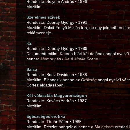
Rendezte: Sólyom András • 1996
Mozifilm.
Szerelmes szívek
Rendezte: Dobray György • 1991
Mozifilm. Dalait Fenyő Miklós írta, de egy jelenetben el
reklámzenéje.
K2
Rendezte: Dobray György • 1989
Dokumentumfilm. Katona Klári két dalának angol nyelvű 
benne:
Memory
és
Like A Movie Scene
.
Salsa
Rendezte: Boaz Davidson • 1988
Mozifilm. Elhangzik benne az
Örökség
angol nyelvű vál
Cortez előadásában.
Két választás Magyarországon
Rendezte: Kovács András • 1987
Mozifilm.
Egészséges erotika
Rendezte: Tímár Péter • 1985
Mozifilm. Részlet hangzik el benne a
Mit nekem
eredeti 