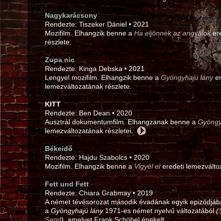
Nagykarácsony
Rendezte: Tiszeker Dániel • 2021
Mozifilm. Elhangzik benne a
Ha eljönnek az angyalok
ere
részlete.
Zupa nic
Rendezte: Kinga Debska • 2021
Lengyel mozifilm. Elhangzik benne a
Gyöngyhajú lány
er
lemezváltozatának részlete.
KITT
Rendezte: Ben Dean • 2020
Ausztrál dokumentumfilm. Elhangzanak benne a
Gyöngy
lemezváltozatának részletei.
Békeidő
Rendezte: Hajdu Szabolcs • 2020
Mozifilm. Elhangzik benne a
Vigyél el
eredeti lemezválto
Fett und Fett
Rendezte: Chiara Grabmay • 2019
A német tévésorozat második évadának egyik epizódjába
a
Gyöngyhajú lány
1971‑es német nyelvű változatából
(
Sand
),
amelyet Frank Schöbel énekelt.