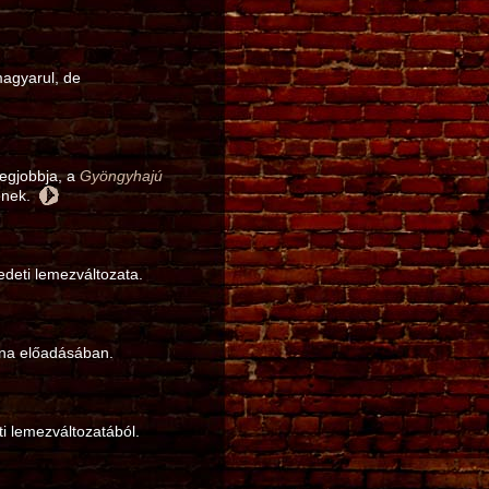
agyarul, de
legjobbja, a
Gyöngyhajú
nének.
deti lemezváltozata.
na előadásában.
i lemezváltozatából.