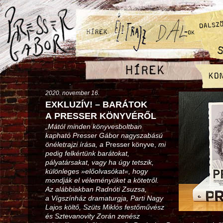
2020. november 16.
EXKLUZÍV! – BARÁTOK
A PRESSER KÖNYVÉRŐL
„Mától minden könyvesboltban
kapható Presser Gábor nagyszabású
önéletrajzi írása, a
Presser könyve,
mi
pedig felkértünk barátokat,
pályatársakat, vagy ha úgy tetszik,
különleges »előolvasókat«, hogy
mondják el véleményüket a kötetről.
Az alábbiakban Radnóti Zsuzsa,
a Vígszínház dramaturgja, Parti Nagy
Lajos költő, Szüts Miklós festőművész
és Sztevanovity Zorán zenész