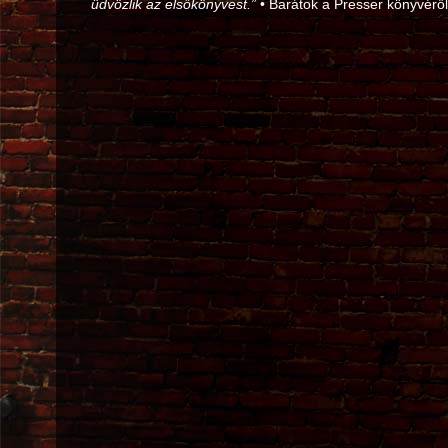
üdvözlik az elsőkönyvest.”
• Barátok a Presser könyvéről