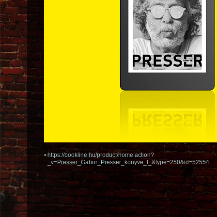
•
https://bookline.hu/product/home.action?
_v=Presser_Gabor_Presser_konyve_I_&type=250&id=52554