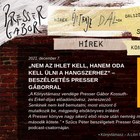
2021. december 7.
„NEM AZ IHLET KELL, HANEM ODA
KELL ÜLNI A HANGSZERHEZ” –
BESZÉLGETÉS PRESSER
GÁBORRAL
„A Könyvtámasz vendége Presser Gábor Kossuth-
és Erkel-díjas előadóművész, zeneszerző.
Senkinek nem kell bemutatni, most viszont ő
mutatkozik be, mégpedig elsőkönyves íróként.
A
Presser könyve
nagy sikerű első része után nemrég 
második kötete.”
• Szűcs Péter beszélgetett Presser Gáb
podcast-csatornáján.
•
Könyvtámasz – A Libri