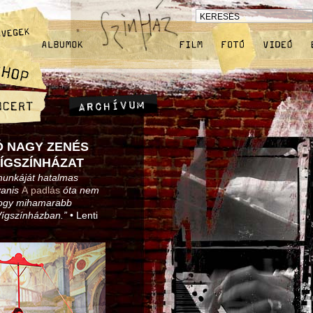
Ó NAGY ZENÉS
VÍGSZÍNHÁZAT
munkáját hatalmas
yanis
A padlás
óta nem
 hogy mihamarabb
Vígszínházban.”
• Lenti