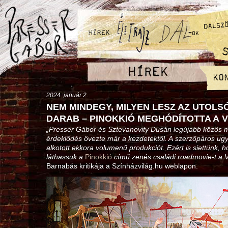
2024. január 2.
NEM MINDEGY, MILYEN LESZ AZ UTOLS
DARAB – PINOKKIÓ MEGHÓDÍTOTTA A 
„Presser Gábor és Sztevanovity Dusán legújabb közös 
érdeklődés övezte már a kezdetektől. A szerzőpáros ug
alkotott ekkora volumenű produkciót. Ezért is siettünk,
láthassuk a
Pinokkió
című zenés családi roadmovie-t a 
Barnabás kritikája a Színházvilág.hu weblapon.