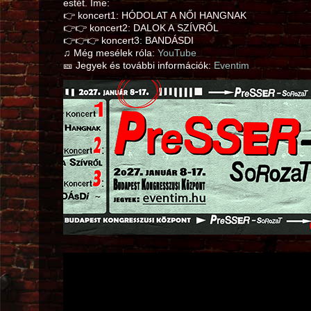
estét. Íme:
👉 koncert1: HÓDOLAT A NŐI HANGNAK
👉👉 koncert2: DALOK A SZÍVRŐL
👉👉👉 koncert3: BANDÁSDI
♫ Még mesélek róla:
YouTube
🎫 Jegyek és további információk:
Eventim