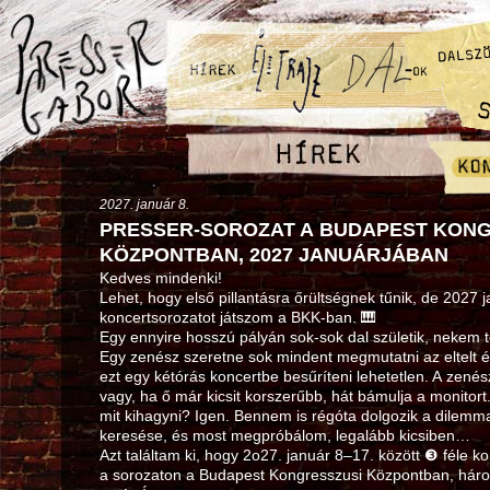
2027. január 8.
PRESSER-SOROZAT A BUDAPEST KONG
KÖZPONTBAN, 2027 JANUÁRJÁBAN
Kedves mindenki!
Lehet, hogy első pillantásra őrültségnek tűnik, de 2027
koncertsorozatot játszom a BKK-ban. 🎹
Egy ennyire hosszú pályán sok-sok dal születik, nekem 
Egy zenész szeretne sok mindent megmutatni az eltelt é
ezt egy kétórás koncertbe besűríteni lehetetlen. A zenész
vagy, ha ő már kicsit korszerűbb, hát bámulja a monitort. 
mit kihagyni? Igen. Bennem is régóta dolgozik a dilem
keresése, és most megpróbálom, legalább kicsiben…
Azt találtam ki, hogy 2o27. január 8–17. között ❸ féle k
a sorozaton a Budapest Kongresszusi Központban, hár