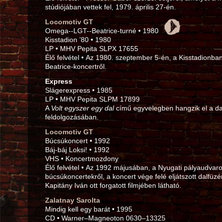
stúdiójában vettek fel, 1979. április 27‑én.
Locomotiv GT
Omega--LGT--Beatrice-turné • 1980
Kisstadion ’80 • 1980
LP • MHV Pepita SLPX 17655
Élő felvétel • Az 1980. szeptember 5‑én, a Kisstadionb
Beatrice-koncertről.
Express
Slágerexpress • 1985
LP • MHV Pepita SLPM 17899
A
Volt egyszer egy dal
című egyvelegben hangzik el a dal
feldolgozásában.
Locomotiv GT
Búcsúkoncert • 1992
Báj-báj Loksi! • 1992
VHS • Koncertmozdony
Élő felvétel • Az 1992 májusában, a Nyugati pályaudvaro
búcsúkoncertekről, a koncert vége felé eljátszott dalfüzé
Kapitány Iván ott forgatott filmjében látható.
Zalatnay Sarolta
Mindig kell egy barát • 1995
CD • Warner–Magneoton 0630–13325