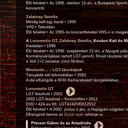
Élő felvétel • Az 1995. október 15‑én, a Budapest Sportc
koncertről.
Zalatnay Sarolta
Mindig kell egy barát • 1995
VHS • Televideo
Élő felvétel • Az 1995‑ös koncertfelvétel VHS-n is megjel
A
Locomotiv GT
,
Zalatnay Sarolta
, Kovács Kati és M
Kiadatlan • 1996
Élő felvétel • Az 1996. szeptember 21‑én, a Nyugati pál
Kormányvárójában tartott LGT-jamről. Rövid részletei lá
a
Volt 1×1 zenekar
című filmben.
Mindenki… – LGT-táncképek
Táncjáték két felvonásban • 2001
A dal elhangzik a KFKI Kamarabalett táncjátékában.
Locomotiv GT
LGT-fesztivál • 2002
2002 LGT-fesztivál – Koncertfilm • 2012
DVD • 424‑es Kft. LGT424DVD012012
Élő felvétel • A 2002. június 1‑jén, a Hajógyári-szigeten ta
Elhangzott benne az
Ezüst nyár
refrénje is.
Presser Gábor és az Amadinda