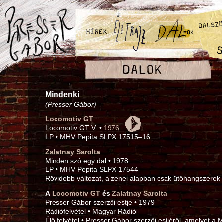
Mindenki
(Presser Gábor)
Locomotiv GT
Locomotiv GT V. •
1976
LP • MHV Pepita SLPX 17515–16
Zalatnay Sarolta
Minden szó egy dal • 1978
LP • MHV Pepita SLPX 17544
Rövidebb változat, a zenei alapban csak ütőhangszerek 
A
Locomotiv GT
és
Zalatnay Sarolta
Presser Gábor szerzői estje • 1979
Rádiófelvétel • Magyar Rádió
Élő felvétel • Presser Gábor szerzői estjéről, amelyet a