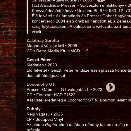
Szilveszteri--újévi koncert • 2003
(az) Amadinda–Presser – Szilveszteri emlékkönyv • 
Könyvcédé/cédékönyv • Unisono Bt. 978–963–12–73
Élő felvétel • Az Amadinda és Presser Gábor hagyomá
koncertjéről. 2004 első óráiban hangzott el, a Zene
szög
folytatásaként. A dalnak ez a változata az
1 újévi
viseli.
Zalatnay Sarolta
Magadat vállalni kell • 2009
CD • Retro Media Kft. HMCD1115
Geszti Péter
Kiadatlan • 2023
Élő felvétel • Geszti Péter rendszeresen játssza koncertj
dúsított átdolgozását.
Locomotiv GT
Presser Gábor – LGT válogatás I. • 2023
CD • Fotexnet HCD 71322
A felvétel eredetileg a
Locomotiv GT V.
albumon jelent m
Zuboly
Régi vágású • 2025
LP • Budapest Vinyl
Az album
Raptér
című dalában néhány taktus erejéig me
refjénje.