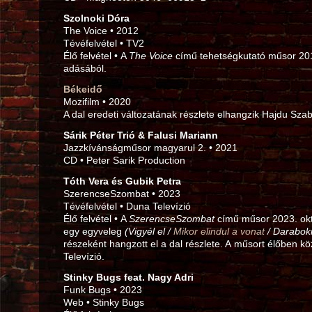
Szolnoki Dóra
The Voice • 2012
Tévéfelvétel • TV2
Élő felvétel • A
The Voice
című tehetségkutató műsor 20
adásából.
Békeidő
Mozifilm • 2020
A dal eredeti változatának részlete elhangzik Hajdu Szab
Sárik Péter Trió & Falusi Mariann
Jazzkívánságműsor magyarul 2. • 2021
CD • Peter Sarik Production
Tóth Vera és Gubik Petra
SzerencseSzombat • 2023
Tévéfelvétel • Duna Televízió
Élő felvétel • A
SzerencseSzombat
című műsor 2023. ok
egy egyveleg
(Vigyél el /
Mikor elindul a vonat
/ Darabokr
részeként hangzott el a dal részlete. A műsort élőben kö
Televízió.
Stinky Bugs feat. Nagy Adri
Funk Bugs • 2023
Web • Stinky Bugs