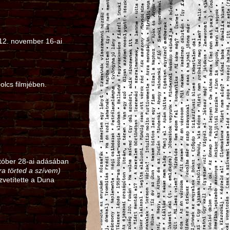
12. november 16‑ai
olcs filmjében.
tóber 28‑ai adásában
a törted a szívem)
zvetítette a Duna