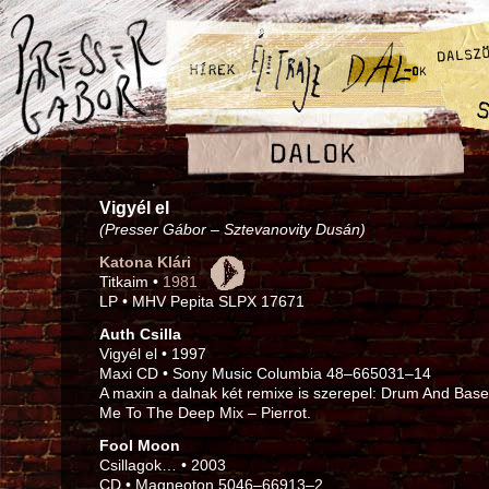
Vigyél el
(Presser Gábor – Sztevanovity Dusán)
Katona Klári
Titkaim •
1981
LP • MHV Pepita SLPX 17671
Auth Csilla
Vigyél el • 1997
Maxi CD • Sony Music Columbia 48–665031–14
A maxin a dalnak két remixe is szerepel: Drum And Base
Me To The Deep Mix – Pierrot.
Fool Moon
Csillagok… • 2003
CD • Magneoton 5046–66913–2