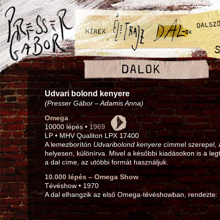
Udvari bolond kenyere
(Presser Gábor – Adamis Anna)
Omega
10000 lépés •
1969
LP • MHV Qualiton LPX 17400
A lemezborítón
Udvaribolond kenyere
címmel szerepel, 
helyesen, különírva. Mivel a későbbi kiadásokon is a leg
a dal címe, az utóbbi formát használjuk.
10.000 lépés – Omega Show
Tévéshow • 1970
A dal elhangzik az első Omega-tévéshowban, rendezte: 