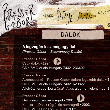
A legvégén lesz még egy dal
(Presser Gábor – Sztevanovity Dusán)
Presser Gábor
Csak dalok
•
1994
CD • BMG Ariola Hungary 74321236402
Presser Gábor
A zeneszerző – Presser Gábor (talán) legszebb dalai
• 1
CD • BMG Ariola Hungary 74321629822
A felvétel eredetileg a
Csak dalok
albumon jelent meg, 1
Presser Gábor
Dalok régről és nemrégről • 2001
Koncert – Dalok régről és nemrégről
• 2003
CD • BMG Hungary 82876 587602