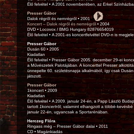
Élő felvétel • A 2001 novemberében, az Erkel Színházban
Presser Gábor
Dalok régről és nemrégről • 2001
Koncert – Dalok régről és nemrégről
• 2004
DVD • Locovox / BMG Hungary 82876654019
Élő felvétel • A 2001‑es koncertfelvétel DVD-n is megjele
Presser Gábor
Dusán 60 • 2005
Kiadatlan
Élő felvétel • Presser Gábor 2005. december 29‑ei konce
a Művészetek Palotájában. A koncerttel Presser alkotótá
ünnepelte 60. születésnapja alkalmából, így csak Dusá
játszott.
Presser Gábor
1koncert • 2009
Kiadatlan
Élő felvétel • A 2009. január 24‑én, a Papp László Bud
tartott
1koncert
ről; valamint elhangzott a többé-kevésbé 
január 22‑én, ugyancsak a Sportarénában.
Herczeg Flóra
Ringass még – Presser Gábor dalai • 2011
CD • Magánkiadás