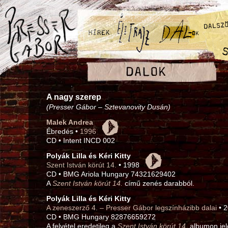
A nagy szerep
(Presser Gábor – Sztevanovity Dusán)
Malek Andrea
Ébredés •
1996
CD • Intent INCD 002
Polyák Lilla és Kéri Kitty
Szent István körút 14.
• 1998
CD • BMG Ariola Hungary 74321629402
A
Szent István körút 14.
című zenés darabból.
Polyák Lilla és Kéri Kitty
A zeneszerző 4. – Presser Gábor legszínházibb dalai
• 
CD • BMG Hungary 82876659272
A felvétel eredetileg a
Szent István körút 14.
albumon jel