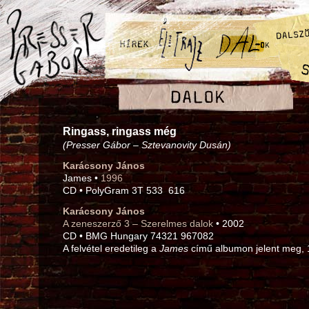
Ringass, ringass még
(Presser Gábor – Sztevanovity Dusán)
Karácsony János
James •
1996
CD • PolyGram 3T 533 616
Karácsony János
A zeneszerző 3 – Szerelmes dalok
• 2002
CD • BMG Hungary 74321 967082
A felvétel eredetileg a
James
című albumon jelent meg, 