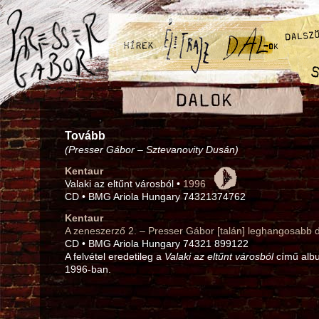
Tovább
(Presser Gábor – Sztevanovity Dusán)
Kentaur
Valaki az eltűnt városból •
1996
CD • BMG Ariola Hungary 74321374762
Kentaur
A zeneszerző 2. – Presser Gábor [talán] leghangosabb d
CD • BMG Ariola Hungary 74321 899122
A felvétel eredetileg a
Valaki az eltűnt városból
című albu
1996‑ban.