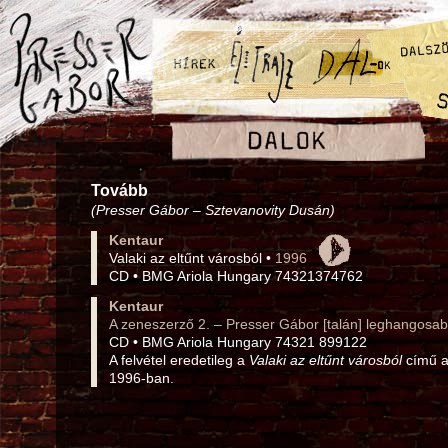
Tovább
(Presser Gábor – Sztevanovity Dusán)
Kentaur
Valaki az eltűnt városból •
1996
CD • BMG Ariola Hungary 74321374762
Kentaur
A zeneszerző 2. – Presser Gábor [talán] leghangosab
CD • BMG Ariola Hungary 74321 899122
A felvétel eredetileg a
Valaki az eltűnt városból
című a
1996‑ban.