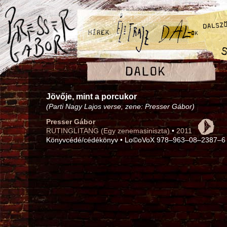
Jövője, mint a porcukor
(Parti Nagy Lajos verse, zene: Presser Gábor)
Presser Gábor
RUTINGLITANG (Egy zenemasiniszta)
•
2011
Könyvcédé/cédékönyv • Lo©oVoX 978–963–08–2387–6