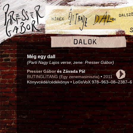
Még egy dall
(Parti Nagy Lajos verse, zene: Presser Gábor)
Presser Gábor
és Závada Pál
RUTINGLITANG (Egy zenemasiniszta)
•
2011
Könyvcédé/cédékönyv • Lo©oVoX 978–963–08–2387–6