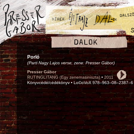
Porló
(Parti Nagy Lajos verse, zene: Presser Gábor)
Presser Gábor
RUTINGLITANG (Egy zenemasiniszta)
•
2011
Könyvcédé/cédékönyv • Lo©oVoX 978–963–08–2387–6