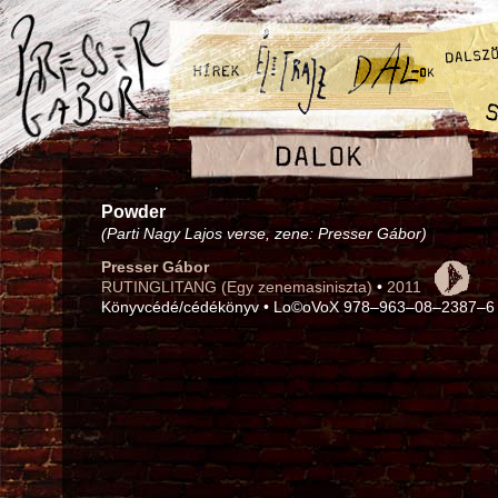
Powder
(Parti Nagy Lajos verse, zene: Presser Gábor)
Presser Gábor
RUTINGLITANG (Egy zenemasiniszta)
•
2011
Könyvcédé/cédékönyv • Lo©oVoX 978–963–08–2387–6