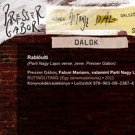
Rablóulti
(Parti Nagy Lajos verse, zene: Presser Gábor)
Presser Gábor
, Falusi Mariann, valamint Parti Nagy 
RUTINGLITANG (Egy zenemasiniszta)
•
2011
Könyvcédé/cédékönyv • Lo©oVoX 978–963–08–2387–6