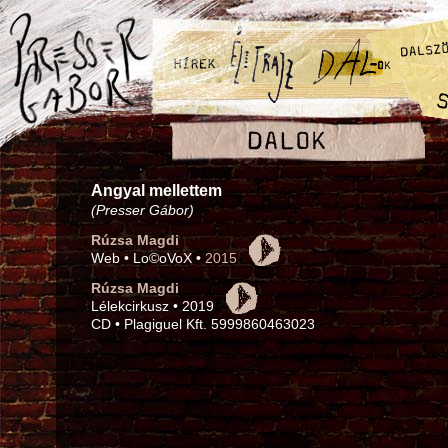
Angyal mellettem
(Presser Gábor)
Rúzsa Magdi
Web • Lo©oVoX •
2015
Rúzsa Magdi
Lélekcirkusz • 2019
CD • Plagiguel Kft. 5999860463023