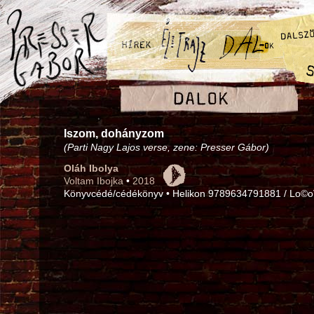
Iszom, dohányzom
(Parti Nagy Lajos verse, zene: Presser Gábor)
Oláh Ibolya
Voltam Ibojka
•
2018
Könyvcédé/cédékönyv • Helikon 9789634791881 / Lo