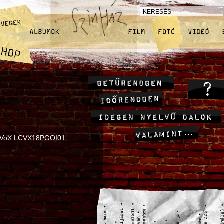
©oVoX LCVX18PGOI01