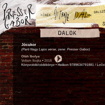
Jócukor
(Parti Nagy Lajos verse, zene: Presser Gábor)
Oláh Ibolya
Voltam Ibojka
•
2018
Könyvcédé/cédékönyv • Helikon 9789634791881 / Lo