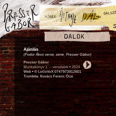
Ajánlás
(Fodor Ákos verse, zene: Presser Gábor)
Presser Gábor
Munkakönyv 1. – versdalok
•
2024
Web • © Lo©oVoX 0747973912601
Trombita: Kovács Ferenc Öcsi.