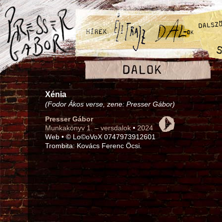
Xénia
(Fodor Ákos verse, zene: Presser Gábor)
Presser Gábor
Munkakönyv 1. – versdalok
•
2024
Web • © Lo©oVoX 0747973912601
Trombita: Kovács Ferenc Öcsi.