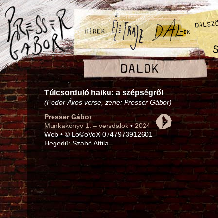
Túlcsorduló haiku: a szépségről
(Fodor Ákos verse, zene: Presser Gábor)
Presser Gábor
Munkakönyv 1. – versdalok
•
2024
Web • © Lo©oVoX 0747973912601
Hegedű: Szabó Attila.