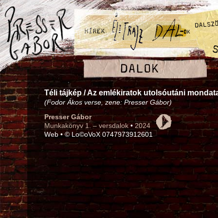
Téli tájkép / Az emlékiratok utolsóutáni mondat
(Fodor Ákos verse, zene: Presser Gábor)
Presser Gábor
Munkakönyv 1. – versdalok
•
2024
Web • © Lo©oVoX 0747973912601