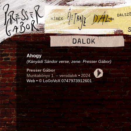
Ahogy
(Kányádi Sándor verse, zene: Presser Gábor)
Presser Gábor
Munkakönyv 1. – versdalok
•
2024
Web • © Lo©oVoX 0747973912601