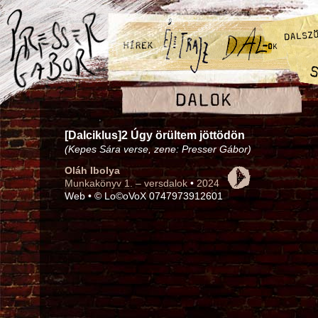
[Dalciklus]2 Úgy örültem jöttödön
(Kepes Sára verse, zene: Presser Gábor)
Oláh Ibolya
Munkakönyv 1. – versdalok
•
2024
Web • © Lo©oVoX 0747973912601