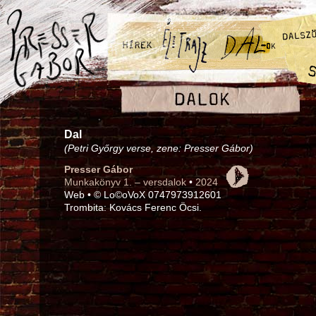
Dal
(Petri Győrgy verse, zene: Presser Gábor)
Presser Gábor
Munkakönyv 1. – versdalok
•
2024
Web • © Lo©oVoX 0747973912601
Trombita: Kovács Ferenc Öcsi.