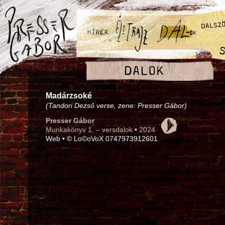
Madárzsoké
(Tandori Dezső verse, zene: Presser Gábor)
Presser Gábor
Munkakönyv 1. – versdalok
•
2024
Web • © Lo©oVoX 0747973912601