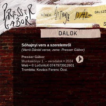
Sóhajnyi vers a szerelemről
(Varró Dániel verse, zene: Presser Gábor)
Presser Gábor
Munkakönyv 1. – versdalok
•
2024
Web • © Lo©oVoX 0747973912601
Trombita: Kovács Ferenc Öcsi.