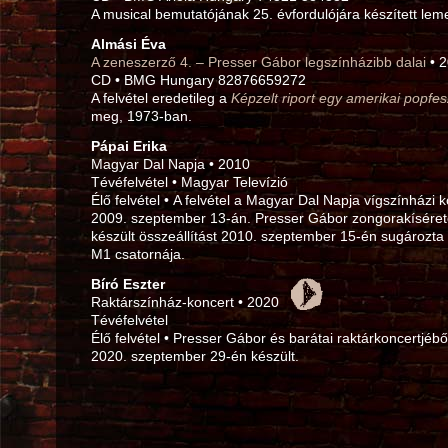
A musical bemutatójának 25. évfordulójára készített leme
Almási Éva
A zeneszerző 4. – Presser Gábor legszínházibb dalai
• 
CD • BMG Hungary 82876659272
A felvétel eredetileg a
Képzelt riport egy amerikai popfesz
meg, 1973‑ban.
Pápai Erika
Magyar Dal Napja • 2010
Tévéfelvétel • Magyar Televízió
Élő felvétel • A felvétel a Magyar Dal Napja vígszínházi k
2009. szeptember 13‑án. Presser Gábor zongorakíséreté
készült összeállítást 2010. szeptember 15‑én sugározta
M1 csatornája.
Bíró Eszter
Raktárszínház-koncert • 2020
Tévéfelvétel
Élő felvétel • Presser Gábor és barátai raktárkoncertjéből
2020. szeptember 29‑én készült.