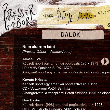
Nem akarom látni
(Presser Gábor – Adamis Anna)
Almási Éva
Képzelt riport egy amerikai popfesztiválról
•
1973
LP • MHV Qualiton SLPX 16579
A
Képzelt riport egy amerikai popfesztiválról
című tragiku
Kováts Kriszta
Képzelt riport egy amerikai popfesztiválról • 1995
CD • Veszprémi Petőfi Színház
A hangfelvétel a veszprémi Petőfi Színház 1995‑ös előad
Bíró Eszter
Képzelt riport 1[998] amerikai popfesztiválról
• 1998
CD • BMG Ariola Hungary 74321 584382