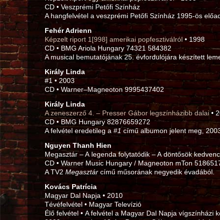
CD • Veszprémi Petőfi Színház
A hangfelvétel a veszprémi Petőfi Színház 1995‑ös előad
Fehér Adrienn
Képzelt riport 1[998] amerikai popfesztiválról
• 1998
CD • BMG Ariola Hungary 74321 584382
A musical bemutatójának 25. évfordulójára készített leme
Király Linda
#1 • 2003
CD • Warner–Magneoton 9995437402
Király Linda
A zeneszerző 4. – Presser Gábor legszínházibb dalai
• 
CD • BMG Hungary 82876659272
A felvétel eredetileg a
#1
című albumon jelent meg, 200
Nguyen Thanh Hien
Megasztár – A legenda folytatódik – A döntősök kedvenc
CD • Warner Music Hungary / Magneoton mTon 518651
A TV2
Megasztár
című műsorának negyedik évadából.
Kovács Patrícia
Magyar Dal Napja • 2010
Tévéfelvétel • Magyar Televízió
Élő felvétel • A felvétel a Magyar Dal Napja vígszínházi k