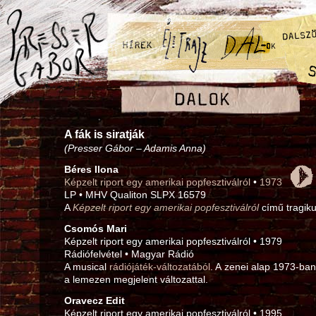
A fák is siratják
(Presser Gábor – Adamis Anna)
Béres Ilona
Képzelt riport egy amerikai popfesztiválról
•
1973
LP • MHV Qualiton SLPX 16579
A
Képzelt riport egy amerikai popfesztiválról
című tragiku
Csomós Mari
Képzelt riport egy amerikai popfesztiválról • 1979
Rádiófelvétel • Magyar Rádió
A musical
rádiójáték-változatából
. A zenei alap 1973‑ban
a lemezen megjelent változattal.
Oravecz Edit
Képzelt riport egy amerikai popfesztiválról • 1995