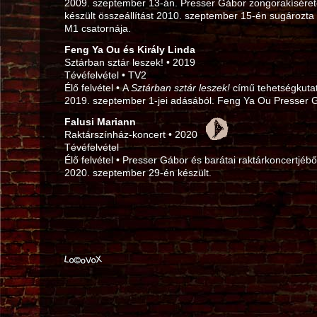
2009. szeptember 13‑án. Presser Gábor zongorakíséreté
készült összeállítást 2010. szeptember 15‑én sugározta
M1 csatornája.
Feng Ya Ou és Király Linda
Sztárban sztár leszek! • 2019
Tévéfelvétel • TV2
Élő felvétel • A
Sztárban sztár leszek!
című tehetségkuta
2019. szeptember 1‑jei adásából. Feng Ya Ou Presser Gá
Falusi Mariann
Raktárszínház-koncert • 2020
Tévéfelvétel
Élő felvétel • Presser Gábor és barátai raktárkoncertjéből
2020. szeptember 29‑én készült.