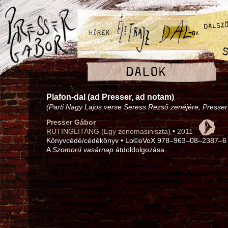
Plafon-dal (ad Presser, ad notam)
(Parti Nagy Lajos verse Seress Rezső zenéjére, Presser
Presser Gábor
RUTINGLITANG (Egy zenemasiniszta)
•
2011
Könyvcédé/cédékönyv • Lo©oVoX 978–963–08–2387–6
A
Szomorú vasárnap
átdoldolgozása.