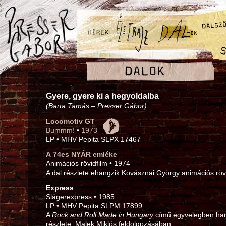
Gyere, gyere ki a hegyoldalba
(Barta Tamás – Presser Gábor)
Locomotiv GT
Bummm!
•
1973
LP • MHV Pepita SLPX 17467
A 74es NYÁR emléke
Animációs rövidfilm • 1974
A dal részlete ehangzik Kovásznai György animációs röv
Express
Slágerexpress • 1985
LP • MHV Pepita SLPM 17899
A
Rock and Roll Made in Hungary
című egyvelegben hang
részlete, Malek Miklós feldolgozásában.