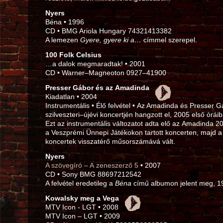
Nyers
Béna • 1996
CD • BMG Ariola Hungary 74321413382
A lemezen
Gyere, gyere ki a…
címmel szerepel.
100 Folk Celsius
…a dalok megmaradtak! • 2001
CD • Warner–Magneoton 0927–41900
Presser Gábor és az Amadinda
Kiadatlan • 2004
Instrumentális • Élő felvétel • Az Amadinda és Presser
szilveszteri–újévi koncertjén hangzott el, 2005 első ór
Ezt az instrumentális változatot adta elő az Amadinda 2
a Veszprémi Ünnepi Játékokon tartott koncerten, majd a s
koncertek visszatérő műsorszámává vált.
Nyers
A szövegíró – A zeneszerző 5
• 2007
CD • Sony BMG 88697212542
A felvétel eredetileg a
Béna
című albumon jelent meg, 1
Kowalsky meg a Vega
MTV Icon - LGT • 2008
MTV Icon – LGT • 2009