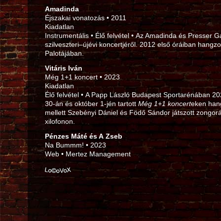
Amadinda
Éjszakai vonatozás • 2011
Kiadatlan
Instrumentális • Élő felvétel • Az Amadinda és Presser
szilveszteri–újévi koncertjéről. 2012 első óráiban hangzo
Palotájában.
Vitáris Iván
Még 1+1 koncert • 2023
Kiadatlan
Élő felvétel • A Papp László Budapest Sportarénában 2
30‑án és október 1‑jén tartott
Még 1+1 koncert
eken hang
mellett Szebényi Dániel és Födő Sándor játszott zongorá
xilofonon.
Pénzes Máté és A Zseb
Na Bummm! • 2023
Web • Mertez Management