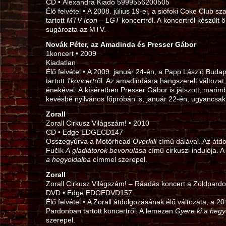
CD • Alexandra Kiadó 5999556200505
Élő felvétel • A 2008. július 19‑ei, a siófoki Coke Club s
tartott
MTV Icon – LGT
koncertről. A koncertről készült ö
sugározta az MTV.
Novák Péter, az Amadinda és Presser Gábor
1koncert • 2009
Kiadatlan
Élő felvétel • A 2009. január 24‑én, a Papp László Bud
tartott
1koncert
ről. Az amadindásra hangszerelt változat,
énekével. A kíséretben Presser Gábor is játszott, marim
kevésbé nyilvános főpróbán is, január 22‑én, ugyancsa
Zorall
Zorall Cirkusz Világszám! • 2010
CD • Edge EDGECD147
Összegyúrva a Motörhead
Overkill
című dalával. Az átdol
Fučík
A gladiátorok bevonulása
című cirkuszi indulója. 
a hegyoldalba
címmel szerepel.
Zorall
Zorall Cirkusz Világszám! – Ráadás koncert a Zöldpard
DVD • Edge EDGEDVD157
Élő felvétel • A Zorall átdolgozásának élő változata, a 20
Pardonban tartott koncertről. A lemezen
Gyere ki a hegy
szerepel.