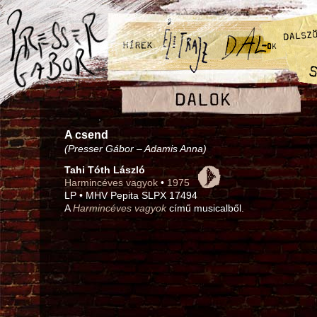
A csend
(Presser Gábor – Adamis Anna)
Tahi Tóth László
Harmincéves vagyok
•
1975
LP • MHV Pepita SLPX 17494
A
Harmincéves vagyok
című musicalből.